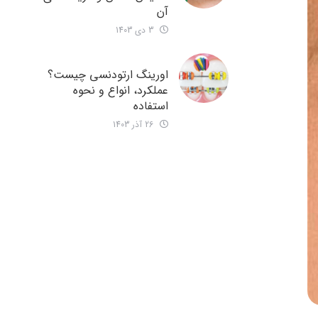
آن
3 دی 1403
اورینگ ارتودنسی چیست؟
عملکرد، انواع و نحوه
استفاده
26 آذر 1403