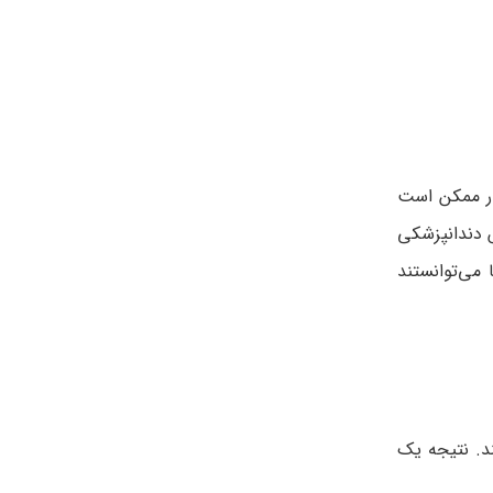
ر ممکن است
س دندانپزشکی
می‌توانستند
ند. نتیجه یک