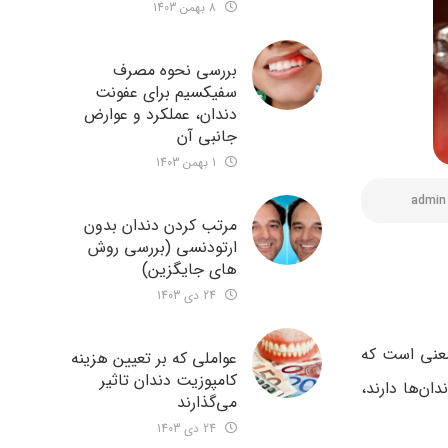
8 بهمن 1403
بررسی نحوه مصرف
سفیکسیم برای عفونت
دندان، عملکرد و عوارض
جانبی آن
1 بهمن 1403
admin
مرتب کردن دندان بدون
ارتودنسی (بررسی روش
های جایگزین)
24 دی 1403
معنی است که
عواملی که بر تعیین هزینه
کامپوزیت دندان تاثیر
دان‌ها دارند،
می‌گذارند
24 دی 1403