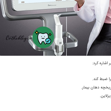
 اشاره کرد:
زلاین.