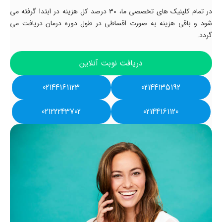
در تمام کلینیک های تخصصی ما، 30 درصد کل هزینه در ابتدا گرفته می
شود و باقی هزینه به صورت اقساطی در طول دوره درمان دریافت می
گردد.
دریافت نوبت آنلاین
02144161123
02144135192
02122243702
02144161120