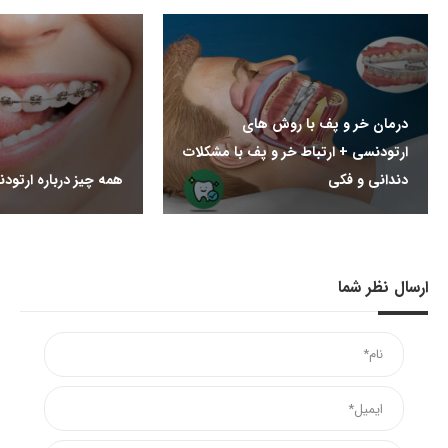
درمان خر و پف با روش های
ارتودنسی + ارتباط خر و پف با مشکلات
دندانی و فکی
همه چیز درباره ارتود
ارسال نظر شما