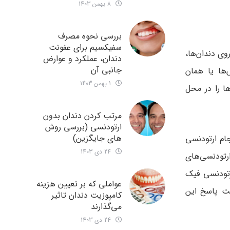
8 بهمن 1403
بررسی نحوه مصرف
سفیکسیم برای عفونت
وی دندان‌ها،
دندان، عملکرد و عوارض
جانبی آن
ها یا همان
1 بهمن 1403
ها را در محل
مرتب کردن دندان بدون
ارتودنسی (بررسی روش
های جایگزین)
ام ارتودنسی
24 دی 1403
ارتودنسی‌های
رتودنسی فیک
عواملی که بر تعیین هزینه
فت پاسخ این
کامپوزیت دندان تاثیر
می‌گذارند
24 دی 1403