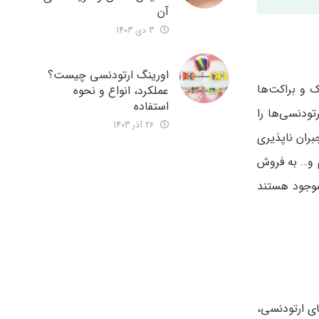
آن
3 دی 1403
اورینگ ارتودنسی چیست؟
 و براکت‌ها
عملکرد، انواع و نحوه
استفاده
این ارتودنسی‌ها را
26 آذر 1403
ران ناپذیری
م و… به فروش
موجود هستند
ی ارتودنسی،