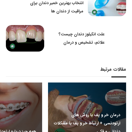
انتخاب بهترین خمیر دندان برای
مراقبت از دندان ها
علت انکیلوز دندان چیست؟
علائم، تشخیص و درمان
مقالات مرتبط
درمان خر و پف با روش های
ارتودنسی + ارتباط خر و پف با مشکلات
دندانی و فکی
همه چیز درباره ارتود