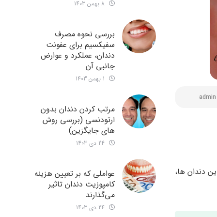
8 بهمن 1403
بررسی نحوه مصرف
سفیکسیم برای عفونت
دندان، عملکرد و عوارض
جانبی آن
1 بهمن 1403
admin
مرتب کردن دندان بدون
ارتودنسی (بررسی روش
های جایگزین)
24 دی 1403
ین دندان ها،
عواملی که بر تعیین هزینه
کامپوزیت دندان تاثیر
می‌گذارند
24 دی 1403