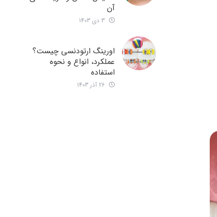
آن
3 دی 1403
اورینگ ارتودنسی چیست؟
عملکرد، انواع و نحوه
استفاده
26 آذر 1403