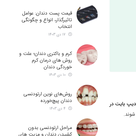
قیمت پست دندان: عوامل
تاثیرگذار، انواع و چگونگی
انتخاب
17 دی 1403
کرم و باکتری دندان؛ علت و
روش های درمان کرم
خوردگی دندان
10 دی 1403
روش‌های نوین ارتودنسی
دندان‌ پیچ‌خورده
یپ بایت در
4 دی 1403
شوند.
مراحل ارتودنسی بدون
کشیدن دندان و مزیت های