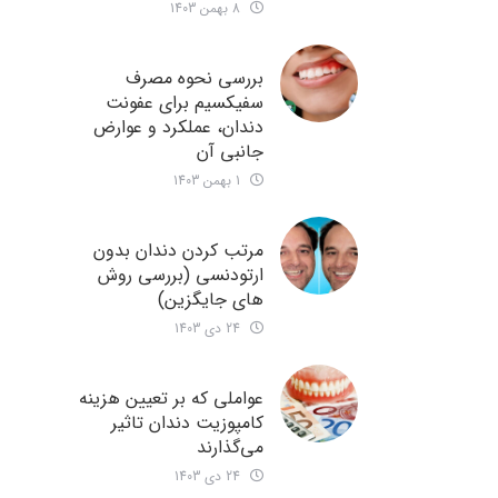
8 بهمن 1403
بررسی نحوه مصرف
سفیکسیم برای عفونت
دندان، عملکرد و عوارض
جانبی آن
1 بهمن 1403
مرتب کردن دندان بدون
ارتودنسی (بررسی روش
های جایگزین)
24 دی 1403
عواملی که بر تعیین هزینه
کامپوزیت دندان تاثیر
می‌گذارند
24 دی 1403