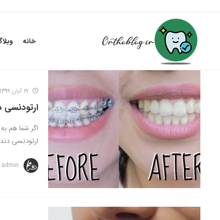
خانه
وبلا
19 آبان 1399
ارتودنسی د
اگر شما هم به 
ارتودنسی دندان
admin