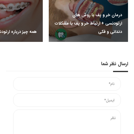
درمان خر و پف با روش های
ارتودنسی + ارتباط خر و پف با مشکلات
دندانی و فکی
همه چیز درباره ارتود
ارسال نظر شما