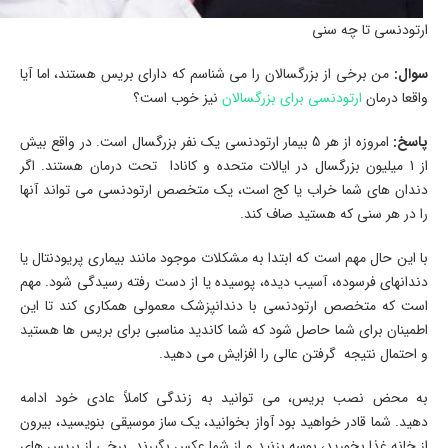
ارتودنسی تا چه سنی
سوال
:
من برخی از بزرگسالان را می شناسم که دارای بریس هستند، اما آیا
واقعا درمان
ارتودنسی برای بزرگسالان
نیز خوب است؟
پاسخ
:
امروزه از هر 5 بیمار ارتودنسی یک نفر بزرگسال است. در واقع بیش
از 1 میلیون بزرگسال در ایالات متحده و کانادا تحت درمان هستند. اگر
دندان های شما خراب یا کج است، یک متخصص ارتودنسی می تواند آنها
را در هر سنی که هستید صاف کند.
با این حال مهم است که ابتدا به مشکلات موجود مانند بیماری پریودنتال یا
دندانهای فرسوده، آسیب دیده، پوسیده یا از دست رفته رسیدگی شود. مهم
است که متخصص ارتودنسی با دندانپزشک معمولی همکاری کند تا این
اطمینان برای شما حاصل شود که شما کاندید مناسبی برای بریس ها هستید
و احتمال نتیجه گرفتن عالی را افزایش می دهید.
به محض نصب بریس، می توانید به زندگی کاملاً عادی خود ادامه
دهید. شما قادر خواهید بود آواز بخوانید، یک ساز موسیقی بنویسید، بیرون
از خانه غذا بخورید، بوسه بزنید و از شما عکس بگیرند. برخی از بریس های