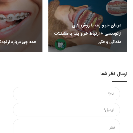
درمان خر و پف با روش های
ارتودنسی + ارتباط خر و پف با مشکلات
دندانی و فکی
همه چیز درباره ارتود
ارسال نظر شما