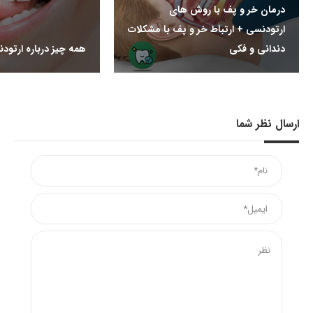
درمان خر و پف با روش های
ارتودنسی + ارتباط خر و پف با مشکلات
دندانی و فکی
همه چیز درباره ارتود
ارسال نظر شما