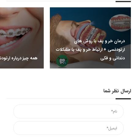
درمان خر و پف با روش های
ارتودنسی + ارتباط خر و پف با مشکلات
دندانی و فکی
همه چیز درباره ارتود
ارسال نظر شما