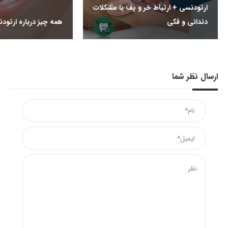
ارتودنسی + ارتباط خر و پف با مشکلات
دندانی و فکی
همه چیز درباره ارتود
ارسال نظر شما