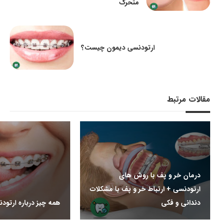
متحرک
ارتودنسی دیمون چیست؟
مقالات مرتبط
درمان خر و پف با روش های
ارتودنسی + ارتباط خر و پف با مشکلات
دندانی و فکی
همه چیز درباره ارتود